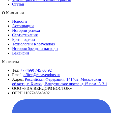
Статьи
О Компании
Новости
Ассоциации
Истории успеха
Сертификация
Бренч-офисы
Технологии Rheavendors
История бренда и награды
Вакансии
Контакты
Тел:
+7 (499) 745-60-92
Email:
office@rheavendors.su
Адрес:
Российская Федерация, 141402, Московская
область, г. Химки, Вашутинское шоссе, д.15 пом. А.3.1
ООО «РИА ВЕНДОРЗ ВОСТОК»
ОГРН 1107746648492