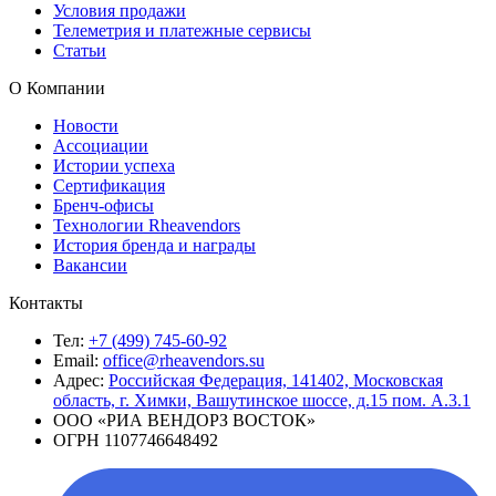
Условия продажи
Телеметрия и платежные сервисы
Статьи
О Компании
Новости
Ассоциации
Истории успеха
Сертификация
Бренч-офисы
Технологии Rheavendors
История бренда и награды
Вакансии
Контакты
Тел:
+7 (499) 745-60-92
Email:
office@rheavendors.su
Адрес:
Российская Федерация, 141402, Московская
область, г. Химки, Вашутинское шоссе, д.15 пом. А.3.1
ООО «РИА ВЕНДОРЗ ВОСТОК»
ОГРН 1107746648492